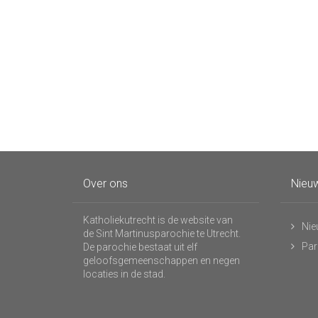
Over ons
Nieuw
Katholiekutrecht is de website van
Nie
de Sint Martinusparochie te Utrecht.
Par
De parochie bestaat uit elf
geloofsgemeenschappen en negen
locaties in de stad.