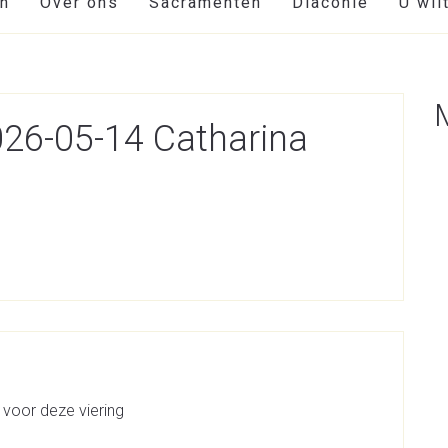
en
Over ons
Sacramenten
Diaconie
U wil
026-05-14 Catharina
 voor deze viering