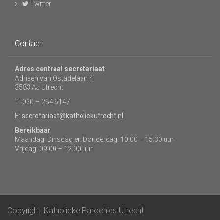
Twitter
Contact
Adres centraal secretariaat
Adriaen van Ostadelaan 4
3583 AJ Utrecht
T: 030 – 254 6147
E:
secretariaat@katholiekutrecht.nl
Bereikbaar
Maandag, Dinsdag en Donderdag: 10.00 – 15.30 uur
Vrijdag: 09.00 – 12.00 uur
Copyright: Katholieke Parochies Utrecht