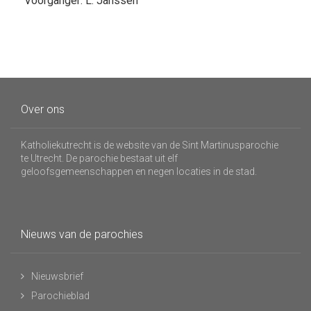
Voorganger: L. Janssen
Over ons
Katholiekutrecht is de website van de Sint Martinusparochie
te Utrecht. De parochie bestaat uit elf
geloofsgemeenschappen en negen locaties in de stad.
Nieuws van de parochies
Nieuwsbrief
Parochieblad