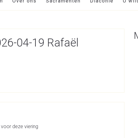
en
Over ons
Sacramenten
Diaconie
U wil
026-04-19 Rafaël
 voor deze viering