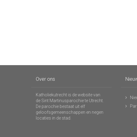
Over ons
Nieuw
Katholiekutrecht is de website van
Nie
de Sint Martinusparochie te Utrecht.
Par
De parochie bestaat uit elf
geloofsgemeenschappen en negen
locaties in de stad.