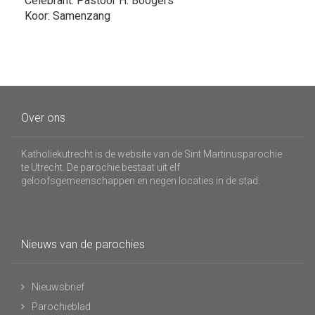
Celebrant: Pastoor H. Boogers
Koor: Samenzang
Over ons
Katholiekutrecht is de website van de Sint Martinusparochie
te Utrecht. De parochie bestaat uit elf
geloofsgemeenschappen en negen locaties in de stad.
Nieuws van de parochies
Nieuwsbrief
Parochieblad