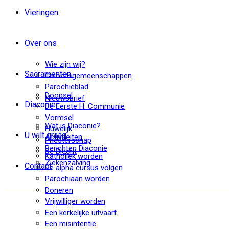
Vieringen
Over ons
Wie zijn wij?
Sacramenten
Geloofsgemeenschappen
Parochieblad
Doopsel
Nieuwsbrief
Diaconie
De Eerste H. Communie
Vormsel
Wat is Diaconie?
Huwelijk
U wilt graag
Activiteiten
Priesterschap
Berichten Diaconie
De Biecht
Katholiek worden
Ziekenzalving
Contact
De alpha cursus volgen
Parochiaan worden
Doneren
Vrijwilliger worden
Een kerkelijke uitvaart
Een misintentie