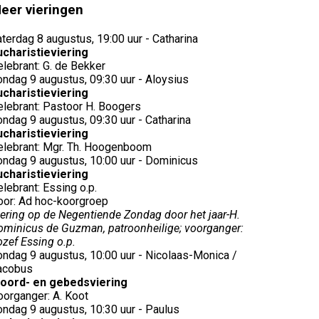
eer vieringen
terdag 8 augustus, 19:00 uur - Catharina
ucharistieviering
elebrant: G. de Bekker
ondag 9 augustus, 09:30 uur - Aloysius
ucharistieviering
elebrant: Pastoor H. Boogers
ondag 9 augustus, 09:30 uur - Catharina
ucharistieviering
elebrant: Mgr. Th. Hoogenboom
ondag 9 augustus, 10:00 uur - Dominicus
ucharistieviering
lebrant: Essing o.p.
oor: Ad hoc-koorgroep
iering op de Negentiende Zondag door het jaar-H.
ominicus de Guzman, patroonheilige; voorganger:
ozef Essing o.p.
ondag 9 augustus, 10:00 uur - Nicolaas-Monica /
acobus
oord- en gebedsviering
oorganger: A. Koot
ondag 9 augustus, 10:30 uur - Paulus