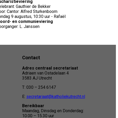
ucharistieviering
elebrant: Gauthier de Bekker
oor: Cantor: Alfred Sturkenboom
ondag 9 augustus, 10:30 uur - Rafaël
oord- en communieviering
oorganger: L. Janssen
Contact
Adres centraal secretariaat
Adriaen van Ostadelaan 4
3583 AJ Utrecht
T: 030 – 254 6147
E:
secretariaat@katholiekutrecht.nl
Bereikbaar
Maandag, Dinsdag en Donderdag:
10.00 – 15.30 uur