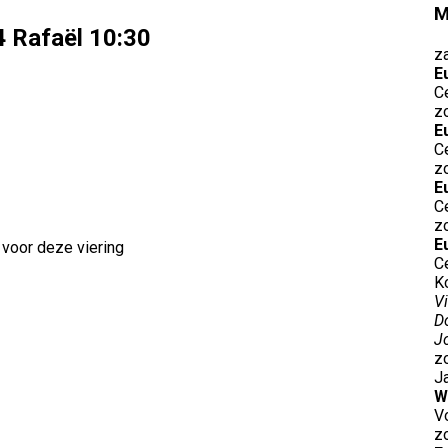
M
4 Rafaël 10:30
za
E
C
z
E
C
z
E
C
z
E
 voor deze viering
Ce
K
V
D
J
z
J
W
V
z