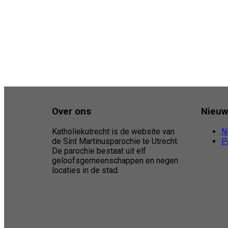
Over ons
Nieuw
Katholiekutrecht is de website van
N
de Sint Martinusparochie te Utrecht.
P
De parochie bestaat uit elf
geloofsgemeenschappen en negen
locaties in de stad.