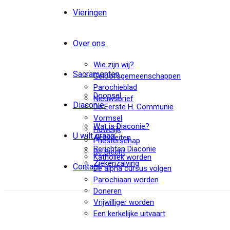
Vieringen
Over ons
Wie zijn wij?
Sacramenten
Geloofsgemeenschappen
Parochieblad
Doopsel
Nieuwsbrief
Diaconie
De Eerste H. Communie
Vormsel
Wat is Diaconie?
Huwelijk
U wilt graag
Activiteiten
Priesterschap
Berichten Diaconie
De Biecht
Katholiek worden
Ziekenzalving
Contact
De alpha cursus volgen
Parochiaan worden
Doneren
Vrijwilliger worden
Een kerkelijke uitvaart
Een misintentie