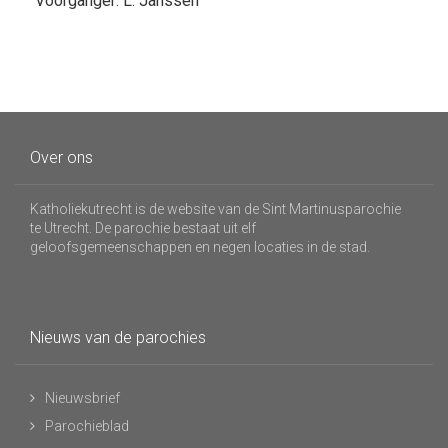
Voorganger: L. Janssen
Over ons
Katholiekutrecht is de website van de Sint Martinusparochie
te Utrecht. De parochie bestaat uit elf
geloofsgemeenschappen en negen locaties in de stad.
Nieuws van de parochies
Nieuwsbrief
Parochieblad