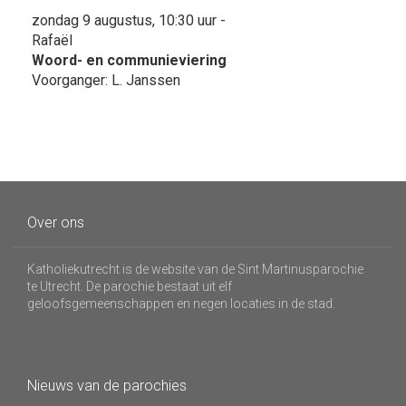
zondag 9 augustus, 10:30 uur -
Rafaël
Woord- en communieviering
Voorganger: L. Janssen
Over ons
Katholiekutrecht is de website van de Sint Martinusparochie
te Utrecht. De parochie bestaat uit elf
geloofsgemeenschappen en negen locaties in de stad.
Nieuws van de parochies