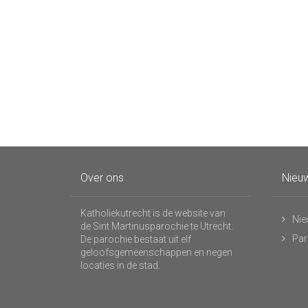
Over ons
Nieuw
Katholiekutrecht is de website van
Nie
de Sint Martinusparochie te Utrecht.
Par
De parochie bestaat uit elf
geloofsgemeenschappen en negen
locaties in de stad.