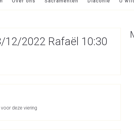
en
Over ons
Sacramenten
Diaconie
U wil
18/12/2022 Rafaël 10:30
 voor deze viering