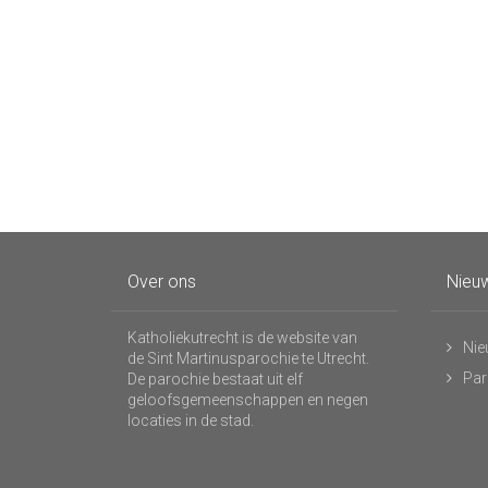
Over ons
Nieuw
Katholiekutrecht is de website van
Nie
de Sint Martinusparochie te Utrecht.
Par
De parochie bestaat uit elf
geloofsgemeenschappen en negen
locaties in de stad.