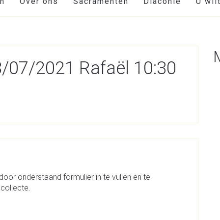
en
Over ons
Sacramenten
Diaconie
U wil
18/07/2021 Rafaël 10:30
door onderstaand formulier in te vullen en te
collecte.