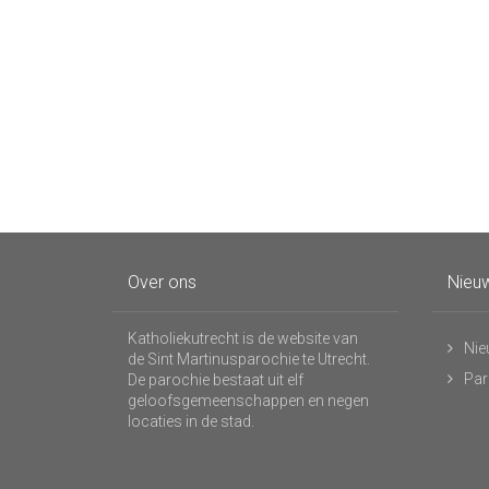
Over ons
Nieuw
Katholiekutrecht is de website van
Nie
de Sint Martinusparochie te Utrecht.
Par
De parochie bestaat uit elf
geloofsgemeenschappen en negen
locaties in de stad.