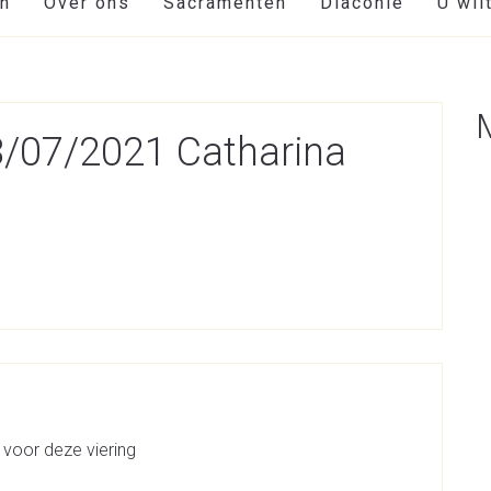
en
Over ons
Sacramenten
Diaconie
U wil
18/07/2021 Catharina
 voor deze viering