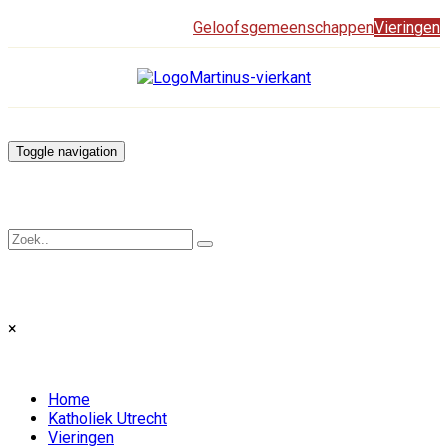
Geloofsgemeenschappen
Vieringen
Toggle navigation
×
Home
Katholiek Utrecht
Vieringen