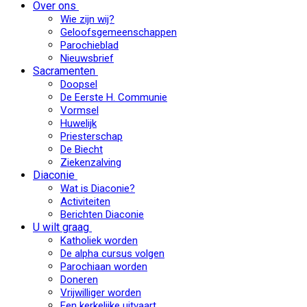
Over ons
Wie zijn wij?
Geloofsgemeenschappen
Parochieblad
Nieuwsbrief
Sacramenten
Doopsel
De Eerste H. Communie
Vormsel
Huwelijk
Priesterschap
De Biecht
Ziekenzalving
Diaconie
Wat is Diaconie?
Activiteiten
Berichten Diaconie
U wilt graag
Katholiek worden
De alpha cursus volgen
Parochiaan worden
Doneren
Vrijwilliger worden
Een kerkelijke uitvaart