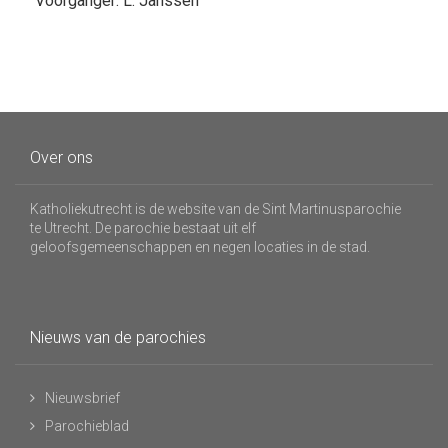
Voorganger: L. Janssen
Over ons
Katholiekutrecht is de website van de Sint Martinusparochie
te Utrecht. De parochie bestaat uit elf
geloofsgemeenschappen en negen locaties in de stad.
Nieuws van de parochies
Nieuwsbrief
Parochieblad