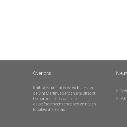
Over ons
Nieuw
Katholiekutrecht is de website van
Nie
de Sint Martinusparochie te Utrecht.
Par
De parochie bestaat uit elf
geloofsgemeenschappen en negen
locaties in de stad.