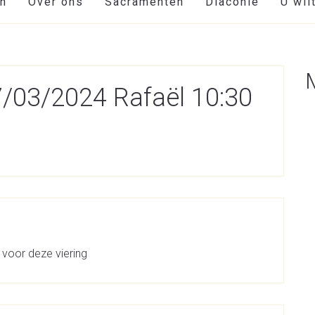
en
Over ons
Sacramenten
Diaconie
U wil
17/03/2024 Rafaël 10:30
 voor deze viering