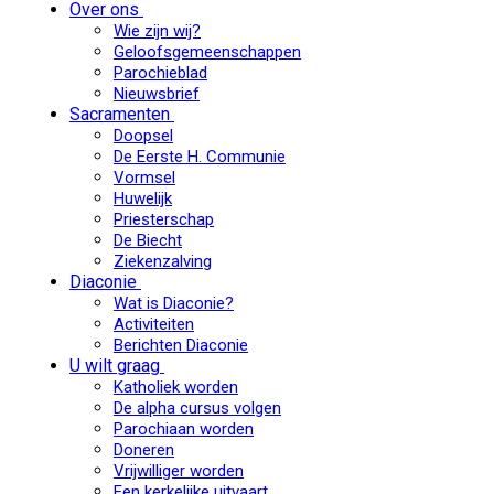
Over ons
Wie zijn wij?
Geloofsgemeenschappen
Parochieblad
Nieuwsbrief
Sacramenten
Doopsel
De Eerste H. Communie
Vormsel
Huwelijk
Priesterschap
De Biecht
Ziekenzalving
Diaconie
Wat is Diaconie?
Activiteiten
Berichten Diaconie
U wilt graag
Katholiek worden
De alpha cursus volgen
Parochiaan worden
Doneren
Vrijwilliger worden
Een kerkelijke uitvaart