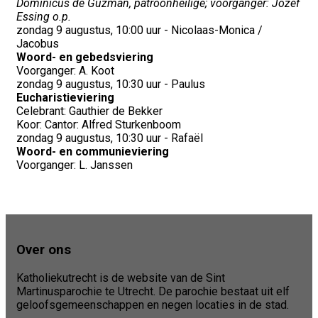
Dominicus de Guzman, patroonheilige; voorganger: Jozef
Essing o.p.
zondag 9 augustus, 10:00 uur - Nicolaas-Monica /
Jacobus
Woord- en gebedsviering
Voorganger: A. Koot
zondag 9 augustus, 10:30 uur - Paulus
Eucharistieviering
Celebrant: Gauthier de Bekker
Koor: Cantor: Alfred Sturkenboom
zondag 9 augustus, 10:30 uur - Rafaël
Woord- en communieviering
Voorganger: L. Janssen
Over ons
Katholiekutrecht is de website van de Sint
Martinusparochie te Utrecht. De parochie bestaat uit elf
geloofsgemeenschappen en negen locaties in de stad.