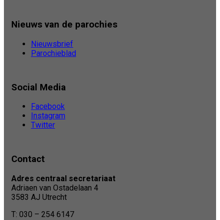
Nieuws van de parochies
Nieuwsbrief
Parochieblad
Social Media
Facebook
Instagram
Twitter
Contact
Adres centraal secretariaat
Adriaen van Ostadelaan 4
3583 AJ Utrecht
T: 030 – 254 6147