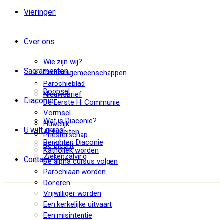
Vieringen
Over ons
Wie zijn wij?
Sacramenten
Geloofsgemeenschappen
Parochieblad
Doopsel
Nieuwsbrief
Diaconie
De Eerste H. Communie
Vormsel
Wat is Diaconie?
Huwelijk
U wilt graag
Activiteiten
Priesterschap
Berichten Diaconie
De Biecht
Katholiek worden
Ziekenzalving
Contact
De alpha cursus volgen
Parochiaan worden
Doneren
Vrijwilliger worden
Een kerkelijke uitvaart
Een misintentie