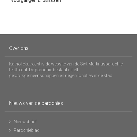
Voorganger: L. Janssen
Over ons
Katholiekutrecht is de website van de Sint Martinusparochie
te Utrecht. De parochie bestaat uit elf
geloofsgemeenschappen en negen locaties in de stad.
Nieuws van de parochies
Nieuwsbrief
Parochieblad