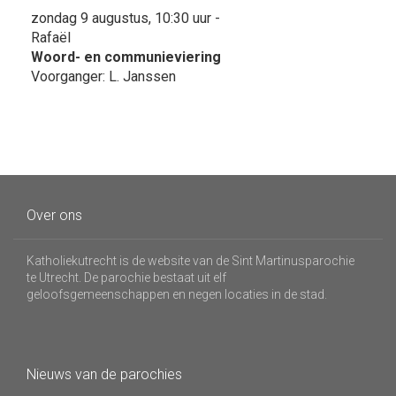
zondag 9 augustus, 10:30 uur -
Rafaël
Woord- en communieviering
Voorganger: L. Janssen
Over ons
Katholiekutrecht is de website van de Sint Martinusparochie
te Utrecht. De parochie bestaat uit elf
geloofsgemeenschappen en negen locaties in de stad.
Nieuws van de parochies