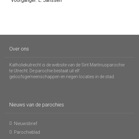
Voorganger: L. Janssen
Over ons
Katholiekutrecht is de website van de Sint Martinusparochie
te Utrecht. De parochie bestaat uit elf
geloofsgemeenschappen en negen locaties in de stad.
Nieuws van de parochies
Nieuwsbrief
Parochieblad