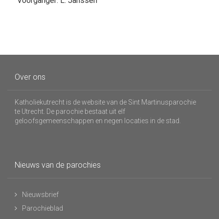
Voorganger: L. Janssen
Over ons
Katholiekutrecht is de website van de Sint Martinusparochie
te Utrecht. De parochie bestaat uit elf
geloofsgemeenschappen en negen locaties in de stad.
Nieuws van de parochies
Nieuwsbrief
Parochieblad