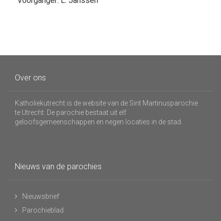
Voorganger: L. Janssen
Over ons
Katholiekutrecht is de website van de Sint Martinusparochie
te Utrecht. De parochie bestaat uit elf
geloofsgemeenschappen en negen locaties in de stad.
Nieuws van de parochies
Nieuwsbrief
Parochieblad