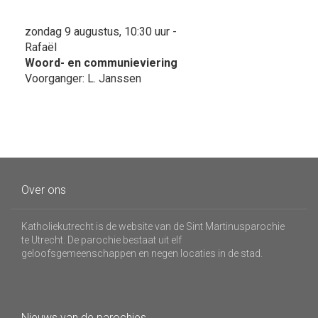
zondag 9 augustus, 10:30 uur -
Rafaël
Woord- en communieviering
Voorganger: L. Janssen
Over ons
Katholiekutrecht is de website van de Sint Martinusparochie
te Utrecht. De parochie bestaat uit elf
geloofsgemeenschappen en negen locaties in de stad.
Nieuws van de parochies