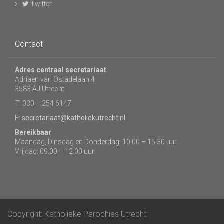
Twitter
Contact
Adres centraal secretariaat
Adriaen van Ostadelaan 4
3583 AJ Utrecht
T: 030 – 254 6147
E:
secretariaat@katholiekutrecht.nl
Bereikbaar
Maandag, Dinsdag en Donderdag: 10.00 – 15.30 uur
Vrijdag: 09.00 – 12.00 uur
Copyright: Katholieke Parochies Utrecht