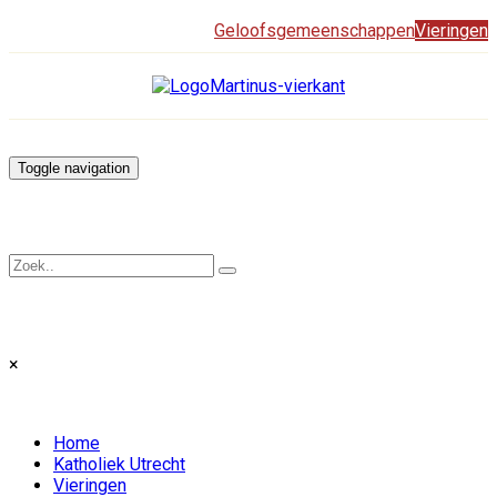
Geloofsgemeenschappen
Vieringen
Toggle navigation
×
Home
Katholiek Utrecht
Vieringen