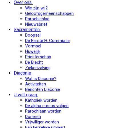
Over ons
Wie zijn wij?
Geloofsgemeenschappen
Parochieblad
Nieuwsbrief
Sacramenten
Doopsel
De Eerste H. Communie
Vormsel
Huwelijk
Priesterschap
De Biecht
Ziekenzalving
Diaconie
Wat is Diaconie?
Activiteiten
Berichten Diaconie
U wilt graag
Katholiek worden
De alpha cursus volgen
Parochiaan worden
Doneren
Vrijwilliger worden
Een kerkelijke uitvaart