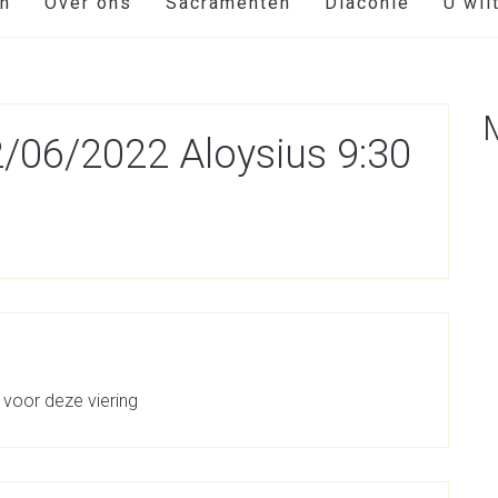
en
Over ons
Sacramenten
Diaconie
U wil
2/06/2022 Aloysius 9:30
 voor deze viering