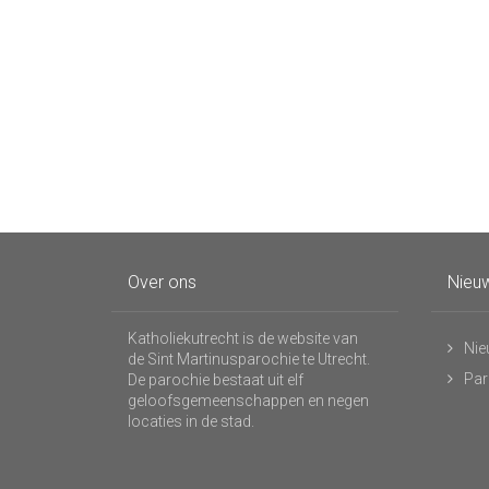
Over ons
Nieuw
Katholiekutrecht is de website van
Nie
de Sint Martinusparochie te Utrecht.
Par
De parochie bestaat uit elf
geloofsgemeenschappen en negen
locaties in de stad.