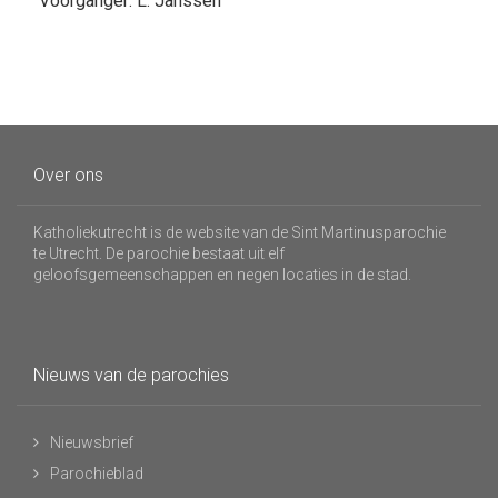
Voorganger: L. Janssen
Over ons
Katholiekutrecht is de website van de Sint Martinusparochie
te Utrecht. De parochie bestaat uit elf
geloofsgemeenschappen en negen locaties in de stad.
Nieuws van de parochies
Nieuwsbrief
Parochieblad