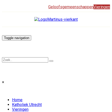
Geloofsgemeenschappen
Vieringen
Toggle navigation
×
Home
Katholiek Utrecht
Vieringen