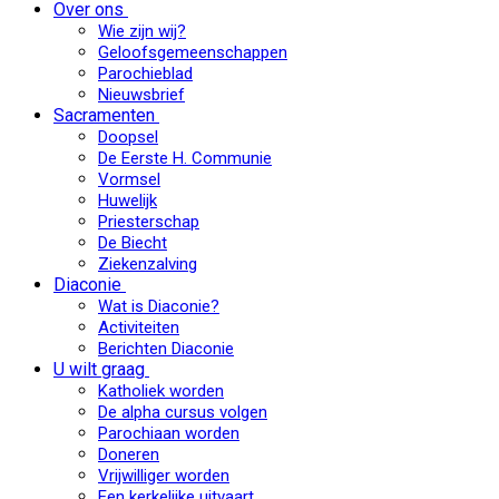
Over ons
Wie zijn wij?
Geloofsgemeenschappen
Parochieblad
Nieuwsbrief
Sacramenten
Doopsel
De Eerste H. Communie
Vormsel
Huwelijk
Priesterschap
De Biecht
Ziekenzalving
Diaconie
Wat is Diaconie?
Activiteiten
Berichten Diaconie
U wilt graag
Katholiek worden
De alpha cursus volgen
Parochiaan worden
Doneren
Vrijwilliger worden
Een kerkelijke uitvaart