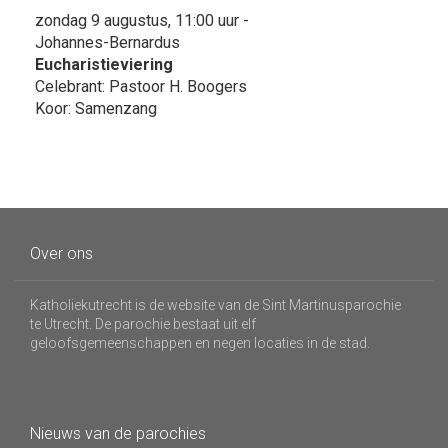
zondag 9 augustus, 11:00 uur -
Johannes-Bernardus
Eucharistieviering
Celebrant: Pastoor H. Boogers
Koor: Samenzang
Over ons
Katholiekutrecht is de website van de Sint Martinusparochie
te Utrecht. De parochie bestaat uit elf
geloofsgemeenschappen en negen locaties in de stad.
Nieuws van de parochies