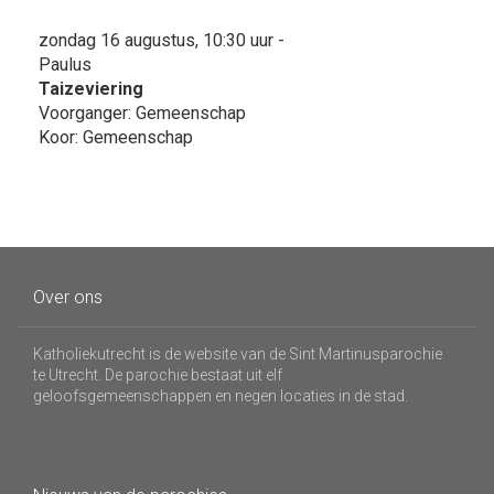
zondag 16 augustus, 10:30 uur -
Paulus
Taizeviering
Voorganger: Gemeenschap
Koor: Gemeenschap
Over ons
Katholiekutrecht is de website van de Sint Martinusparochie
te Utrecht. De parochie bestaat uit elf
geloofsgemeenschappen en negen locaties in de stad.