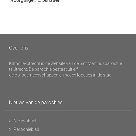
Voorganger: L. Janssen
Over ons
Katholiekutrecht is de website van de Sint Martinusparochie
te Utrecht. De parochie bestaat uit elf
geloofsgemeenschappen en negen locaties in de stad.
Nieuws van de parochies
Nieuwsbrief
Parochieblad