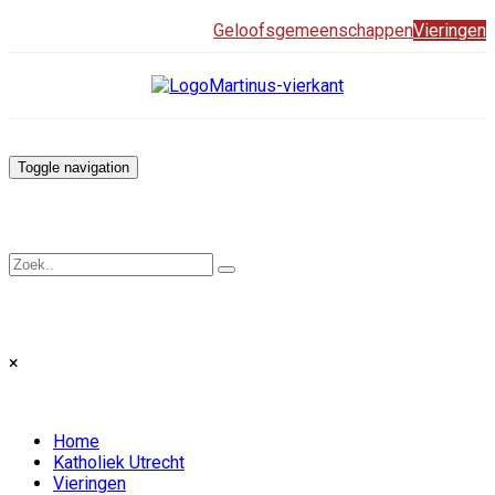
Geloofsgemeenschappen
Vieringen
Toggle navigation
×
Home
Katholiek Utrecht
Vieringen