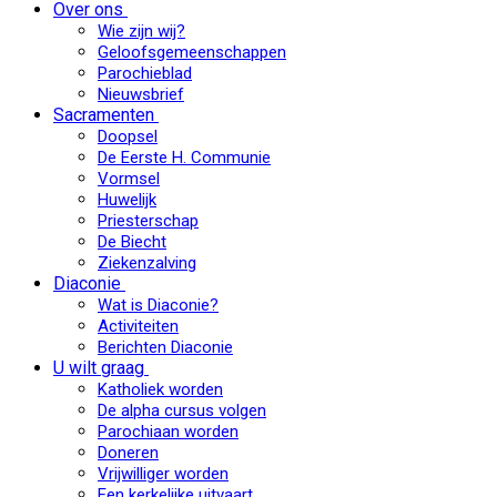
Over ons
Wie zijn wij?
Geloofsgemeenschappen
Parochieblad
Nieuwsbrief
Sacramenten
Doopsel
De Eerste H. Communie
Vormsel
Huwelijk
Priesterschap
De Biecht
Ziekenzalving
Diaconie
Wat is Diaconie?
Activiteiten
Berichten Diaconie
U wilt graag
Katholiek worden
De alpha cursus volgen
Parochiaan worden
Doneren
Vrijwilliger worden
Een kerkelijke uitvaart