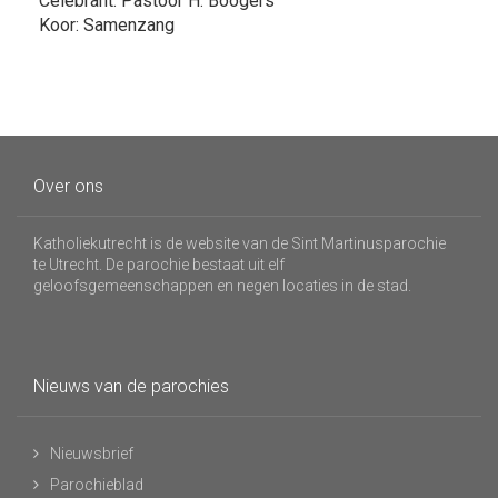
Celebrant: Pastoor H. Boogers
Koor: Samenzang
Over ons
Katholiekutrecht is de website van de Sint Martinusparochie
te Utrecht. De parochie bestaat uit elf
geloofsgemeenschappen en negen locaties in de stad.
Nieuws van de parochies
Nieuwsbrief
Parochieblad