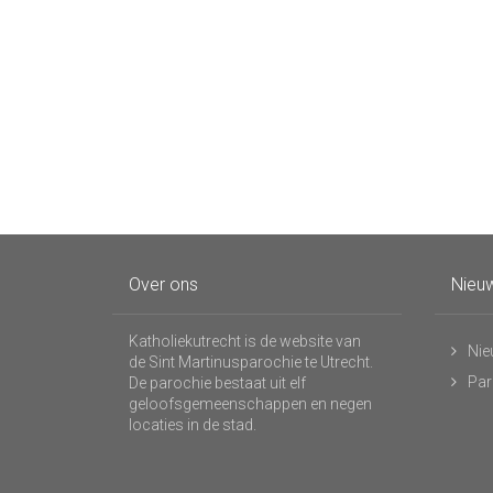
Over ons
Nieuw
Katholiekutrecht is de website van
Nie
de Sint Martinusparochie te Utrecht.
Par
De parochie bestaat uit elf
geloofsgemeenschappen en negen
locaties in de stad.