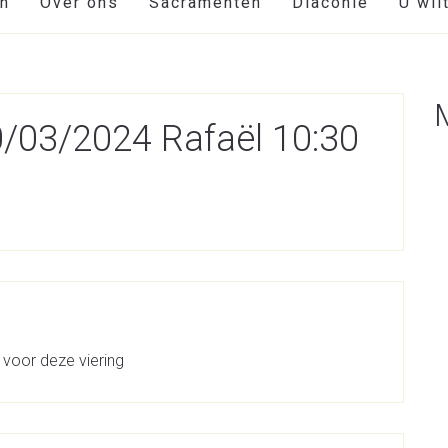
en
Over ons
Sacramenten
Diaconie
U wil
10/03/2024 Rafaël 10:30
 voor deze viering