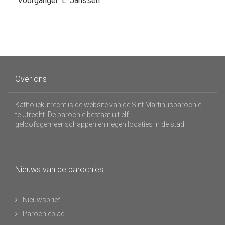
Voorganger: L. Janssen
Over ons
Katholiekutrecht is de website van de Sint Martinusparochie
te Utrecht. De parochie bestaat uit elf
geloofsgemeenschappen en negen locaties in de stad.
Nieuws van de parochies
Nieuwsbrief
Parochieblad