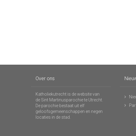
Over ons
Nieuw
Katholiekutrecht is de website van
Nie
de Sint Martinusparochie te Utrecht.
Par
De parochie bestaat uit elf
geloofsgemeenschappen en negen
locaties in de stad.