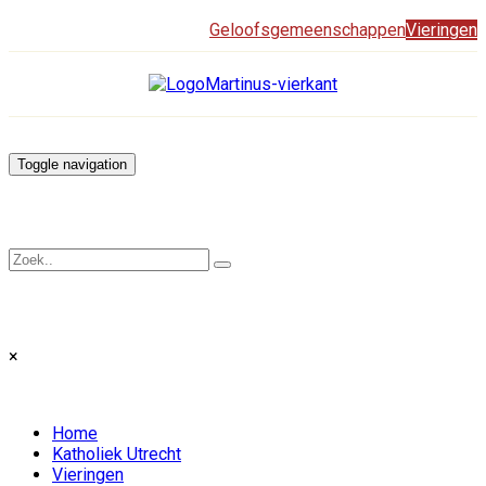
Geloofsgemeenschappen
Vieringen
Toggle navigation
×
Home
Katholiek Utrecht
Vieringen