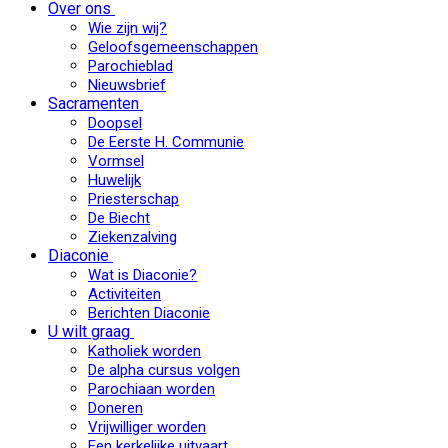
Over ons
Wie zijn wij?
Geloofsgemeenschappen
Parochieblad
Nieuwsbrief
Sacramenten
Doopsel
De Eerste H. Communie
Vormsel
Huwelijk
Priesterschap
De Biecht
Ziekenzalving
Diaconie
Wat is Diaconie?
Activiteiten
Berichten Diaconie
U wilt graag
Katholiek worden
De alpha cursus volgen
Parochiaan worden
Doneren
Vrijwilliger worden
Een kerkelijke uitvaart