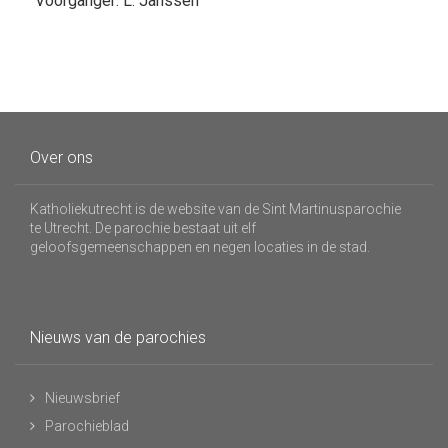
Voorganger: L. Janssen
Over ons
Katholiekutrecht is de website van de Sint Martinusparochie
te Utrecht. De parochie bestaat uit elf
geloofsgemeenschappen en negen locaties in de stad.
Nieuws van de parochies
Nieuwsbrief
Parochieblad