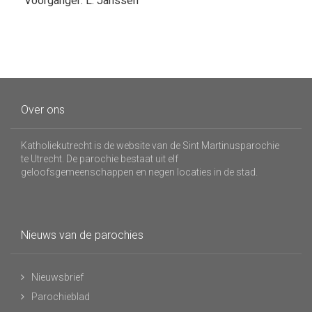
Voorganger: L. Janssen
Over ons
Katholiekutrecht is de website van de Sint Martinusparochie
te Utrecht. De parochie bestaat uit elf
geloofsgemeenschappen en negen locaties in de stad.
Nieuws van de parochies
Nieuwsbrief
Parochieblad