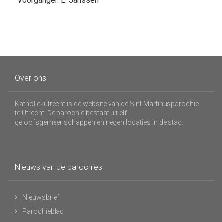
Voorganger: L. Janssen
Over ons
Katholiekutrecht is de website van de Sint Martinusparochie
te Utrecht. De parochie bestaat uit elf
geloofsgemeenschappen en negen locaties in de stad.
Nieuws van de parochies
Nieuwsbrief
Parochieblad