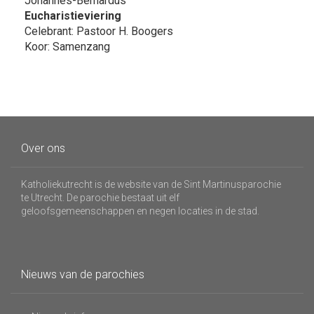
Johannes-Bernardus
Eucharistieviering
Celebrant: Pastoor H. Boogers
Koor: Samenzang
Over ons
Katholiekutrecht is de website van de Sint Martinusparochie
te Utrecht. De parochie bestaat uit elf
geloofsgemeenschappen en negen locaties in de stad.
Nieuws van de parochies