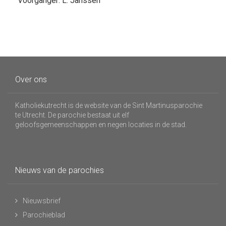
Voorganger: L. Janssen
Over ons
Katholiekutrecht is de website van de Sint Martinusparochie
te Utrecht. De parochie bestaat uit elf
geloofsgemeenschappen en negen locaties in de stad.
Nieuws van de parochies
Nieuwsbrief
Parochieblad