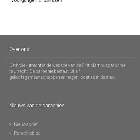
Voorganger: L. Janssen
Over ons
Katholiekutrecht is de website van de Sint Martinusparochie
te Utrecht. De parochie bestaat uit elf
geloofsgemeenschappen en negen locaties in de stad.
Nieuws van de parochies
Nieuwsbrief
Parochieblad