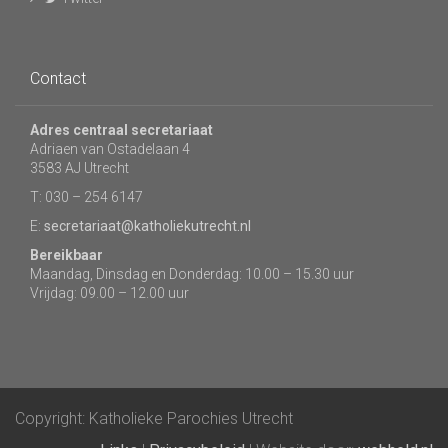
Contact
Adres centraal secretariaat
Adriaen van Ostadelaan 4
3583 AJ Utrecht
T: 030 – 254 6147
E:
secretariaat@katholiekutrecht.nl
Bereikbaar
Maandag, Dinsdag en Donderdag: 10.00 – 15.30 uur
Vrijdag: 09.00 – 12.00 uur
Copyright: Katholieke Parochies Utrecht