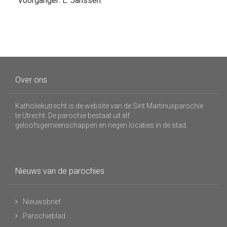
Voorganger: L. Janssen
Over ons
Katholiekutrecht is de website van de Sint Martinusparochie
te Utrecht. De parochie bestaat uit elf
geloofsgemeenschappen en negen locaties in de stad.
Nieuws van de parochies
Nieuwsbrief
Parochieblad