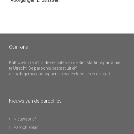
Voorganger: L. Janssen
Over ons
Katholiekutrecht is de website van de Sint Martinusparochie
te Utrecht. De parochie bestaat uit elf
geloofsgemeenschappen en negen locaties in de stad.
Nieuws van de parochies
Nieuwsbrief
Parochieblad