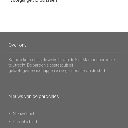
Voorganger: L. Janssen
Over ons
Katholiekutrecht is de website van de Sint Martinusparochie
te Utrecht. De parochie bestaat uit elf
geloofsgemeenschappen en negen locaties in de stad.
Nieuws van de parochies
Nieuwsbrief
Parochieblad