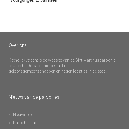
Voorganger: L. Janssen
Over ons
Katholiekutrecht is de website van de Sint Martinusparochie
te Utrecht. De parochie bestaat uit elf
geloofsgemeenschappen en negen locaties in de stad.
Nieuws van de parochies
Nieuwsbrief
Parochieblad