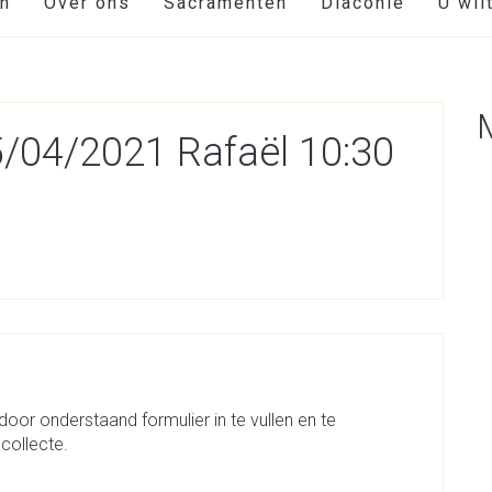
en
Over ons
Sacramenten
Diaconie
U wil
05/04/2021 Rafaël 10:30
door onderstaand formulier in te vullen en te
collecte.