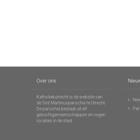
Over ons
Nieuw
Katholiekutrecht is de website van
Nie
de Sint Martinusparochie te Utrecht.
Par
De parochie bestaat uit elf
geloofsgemeenschappen en negen
locaties in de stad.