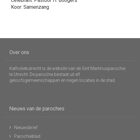
Celebrant: Pastoor H. Boogers
Koor: Samenzang
Over ons
Katholiekutrecht is de website van de Sint Martinusparochie
te Utrecht. De parochie bestaat uit elf
geloofsgemeenschappen en negen locaties in de stad.
Nieuws van de parochies
Nieuwsbrief
Parochieblad